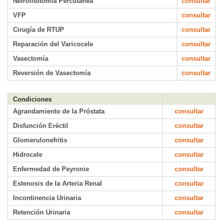
Nefrolitotomía Percutánea
consultar
VFP
consultar
Cirugía de RTUP
consultar
Reparación del Varicocele
consultar
Vasectomía
consultar
Reversión de Vasectomía
consultar
Condiciones
Agrandamiento de la Próstata
consultar
Disfunción Eréctil
consultar
Glomerulonefritis
consultar
Hidrocele
consultar
Enfermedad de Peyronie
consultar
Estenosis de la Arteria Renal
consultar
Incontinencia Urinaria
consultar
Retención Urinaria
consultar