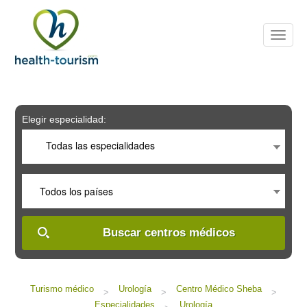
Please
note:
This
website
includes
an
accessibility
system.
Elegir especialidad:
Todas las especialidades
Todos los países
Buscar centros médicos
Turismo médico
Urología
Centro Médico Sheba
>
>
>
Especialidades
Urología