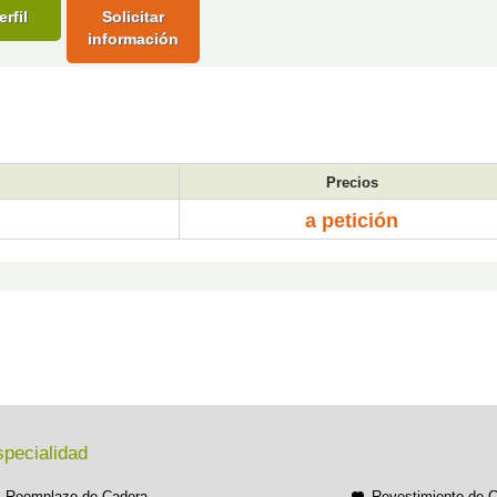
erfil
Solicitar
información
Precios
a petición
specialidad
Reemplazo de Cadera
Revestimiento de 