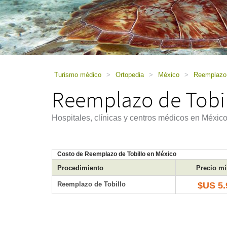
using
a
screen
reader;
Press
Control-
F10
to
Turismo médico
>
Ortopedia
>
México
>
Reemplazo 
open
Reemplazo de Tobil
an
accessibility
menu.
Hospitales, clínicas y centros médicos en Méxic
Costo de Reemplazo de Tobillo en México
Procedimiento
Precio m
Reemplazo de Tobillo
$US 5.