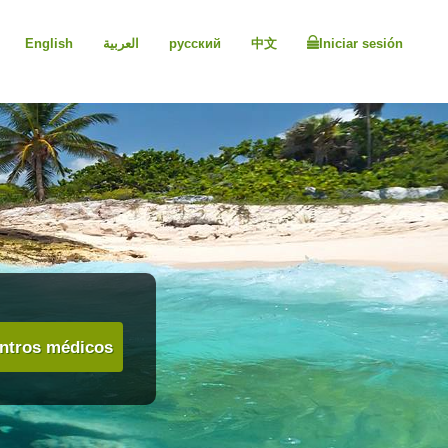
English
العربية
русский
中文
Iniciar sesión
ntros médicos