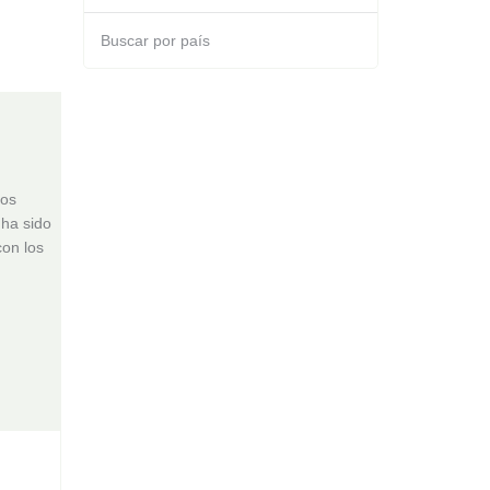
Buscar por país
ros
 ha sido
on los