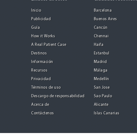
Inicio
Barcelona
Publicidad
Buenos Aires
Guía
Cancún
How it Works
Chennai
A Real Patient Case
Haifa
Destinos
Estanbul
Información
Madrid
Recursos
Málaga
Privacidad
Medellín
Términos de uso
San Jose
Descargo de responsabilidad
Sao Paulo
Acerca de
Alicante
Contáctenos
Islas Canarias