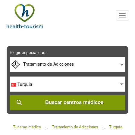
Please
note:
This
website
includes
an
accessibility
system.
Elegir especialidad:
Tratamiento de Adicciones
Turquía
Buscar centros médicos
Turismo médico
Tratamiento de Adicciones
Turquía
>
>